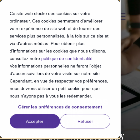
Ce site web stocke des cookies sur votre
ordinateur. Ces cookies permettent d'améliorer
votre expérience de site web et de fournir des
services plus personnalisés, à la fois sur ce site et
Your
International
Workforce
via d'autres médias. Pour obtenir plus
Partner
Solutions
d'informations sur les cookies que nous utilisons,
consultez notre
politique de confidentialité.
Vos informations personnelles ne feront l'objet
d'aucun suivi lors de votre visite sur notre site.
Cependant, en vue de respecter vos préférences,
nous devrons utiliser un petit cookie pour que
Des solutions
nous n'ayons pas à vous les redemander.
agiles
Gérer les préférences de consentement
pour répondre
rapidement à vos
Accepter
Refuser
besoins en compétences