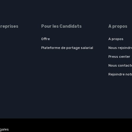
treprises
Pour les Candidats
A propos
Offre
A propos
Plateforme de portage salarial
Nous rejoindr
Press center
Nous contact
Rejoindre not
égales