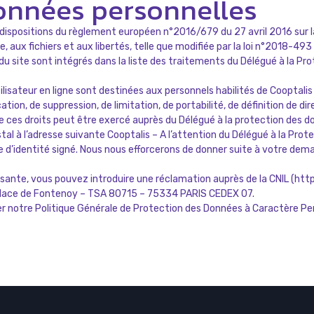
onnées personnelles
ispositions du règlement européen n°2016/679 du 27 avril 2016 sur la 
ue, aux fichiers et aux libertés, telle que modifiée par la loi n°2018-4
u site sont intégrés dans la liste des traitements du Délégué à la P
sateur en ligne sont destinées aux personnels habilités de Cooptalis ou
ication, de suppression, de limitation, de portabilité, de définition de 
 ces droits peut être exercé auprès du Délégué à la protection des do
al à l’adresse suivante Cooptalis – A l’attention du Délégué à la Prot
’identité signé. Nous nous efforcerons de donner suite à votre deman
sante, vous pouvez introduire une réclamation auprès de la CNIL (https
 Place de Fontenoy – TSA 80715 – 75334 PARIS CEDEX 07.
er notre
Politique Générale de Protection des Données à Caractère Pe