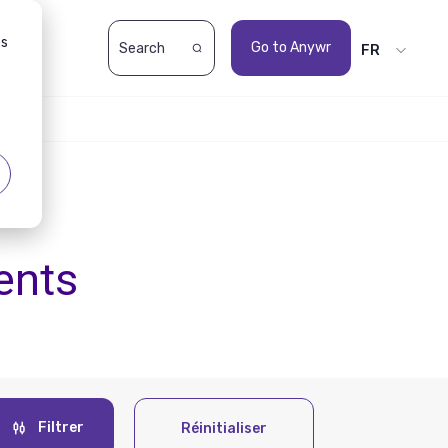
es
Go to Anywr
FR
ents
Filtrer
Réinitialiser