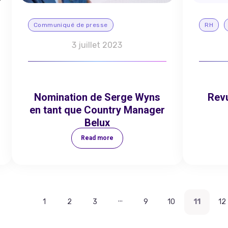
Communiqué de presse
RH
3 juillet 2023
Nomination de Serge Wyns
Revu
en tant que Country Manager
Belux
Read more
...
1
2
3
9
10
11
12