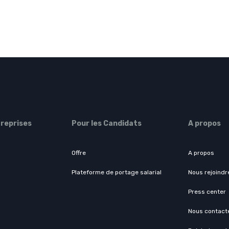
treprises
Pour les Candidats
A propos
Offre
A propos
Plateforme de portage salarial
Nous rejoindr
Press center
Nous contact