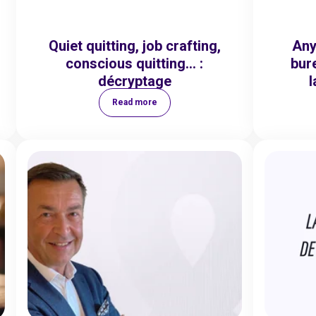
Quiet quitting, job crafting,
Any
conscious quitting… :
bur
décryptage
Read more