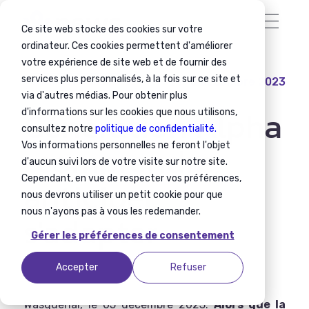
Ce site web stocke des cookies sur votre
ordinateur. Ces cookies permettent d'améliorer
votre expérience de site web et de fournir des
services plus personnalisés, à la fois sur ce site et
5 décembre 2023
Communiqué de presse
via d'autres médias. Pour obtenir plus
Génération Alpha
d'informations sur les cookies que nous utilisons,
consultez notre
politique de confidentialité.
: comprendre,
Vos informations personnelles ne feront l'objet
d'aucun suivi lors de votre visite sur notre site.
anticiper,
Cependant, en vue de respecter vos préférences,
nous devrons utiliser un petit cookie pour que
nous n'ayons pas à vous les redemander.
s'adapter
Gérer les préférences de consentement
Accepter
Refuser
Wasquehal, le 05 décembre 2023.
Alors que la