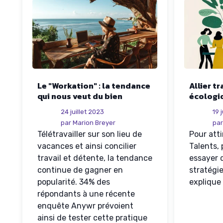
Le "Workation" : la tendance
Allier t
qui nous veut du bien
écologiq
24 juillet 2023
19 
par Marion Breyer
par
Télétravailler sur son lieu de
Pour att
vacances et ainsi concilier
Talents,
travail et détente, la tendance
essayer d
continue de gagner en
stratégi
popularité. 34% des
explique 
répondants à une récente
enquête Anywr prévoient
ainsi de tester cette pratique