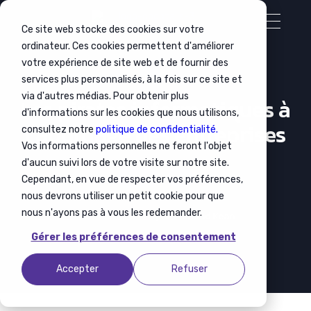
Ce site web stocke des cookies sur votre
ordinateur. Ces cookies permettent d'améliorer
votre expérience de site web et de fournir des
services plus personnalisés, à la fois sur ce site et
via d'autres médias. Pour obtenir plus
Les pirates informatiques à
d'informations sur les cookies que nous utilisons,
l’abordage des entreprises
consultez notre
politique de confidentialité.
Vos informations personnelles ne feront l'objet
d'aucun suivi lors de votre visite sur notre site.
Cependant, en vue de respecter vos préférences,
ACTU
IT
nous devrons utiliser un petit cookie pour que
nous n'ayons pas à vous les redemander.
15 FÉVRIER 2022
par
Edmond Kean
Gérer les préférences de consentement
Accepter
Refuser