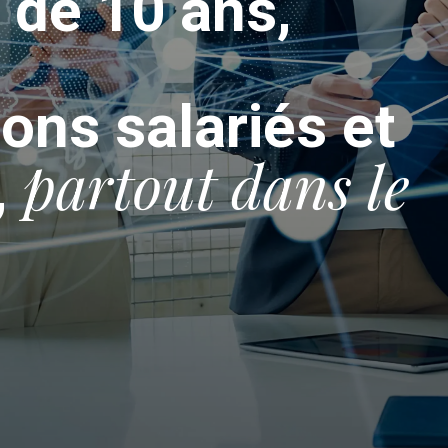
 de 10 ans,
ns salariés et
partout dans le
,