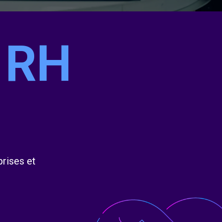
 RH
prises et