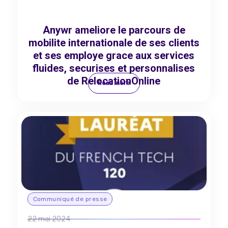
Anywr ameliore le parcours de
mobilite internationale de ses clients
et ses employe grace aux services
fluides, securises et personnalises
de RelocationOnline
Read more
Communiqué de presse
22 mai 2024