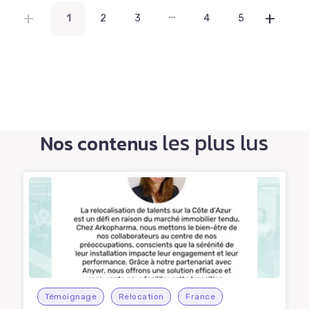
...
1
2
3
4
5
les plus lus
Nos contenus
Témoignage
Relocation
France