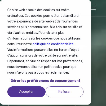
Ce site web stocke des cookies sur votre
ordinateur. Ces cookies permettent d'améliorer
votre expérience de site web et de fournir des
services plus personnalisés, à la fois sur ce site et
via d'autres médias. Pour obtenir plus
d'informations sur les cookies que nous utilisons,
consultez notre
politique de confidentialité.
Projet Mercure
Vos informations personnelles ne feront l'objet
d'aucun suivi lors de votre visite sur notre site.
Cependant, en vue de respecter vos préférences,
PARCE QUE LA DIVERSITE AU TRAVAIL
EST UNE FORCE
nous devrons utiliser un petit cookie pour que
Anywr accompagne dans les Hauts
nous n'ayons pas à vous les redemander.
de France les entreprises qui
Gérer les préférences de consentement
souhaitent s’engager pour l’emploi
ainsi que les réfugiés ayant le souhait
de s’insérer professionnellement.
Accepter
Refuser