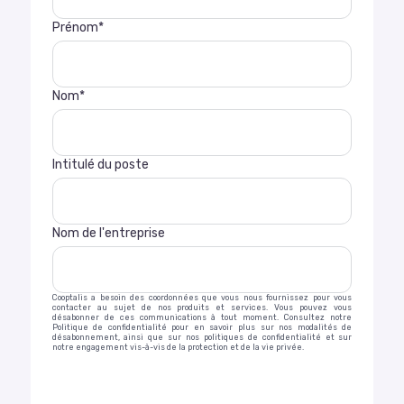
Prénom
*
Nom
*
Intitulé du poste
Nom de l'entreprise
Cooptalis a besoin des coordonnées que vous nous fournissez pour vous
contacter au sujet de nos produits et services. Vous pouvez vous
désabonner de ces communications à tout moment. Consultez notre
Politique de confidentialité pour en savoir plus sur nos modalités de
désabonnement, ainsi que sur nos politiques de confidentialité et sur
notre engagement vis-à-vis de la protection et de la vie privée.