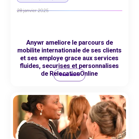
28 janvier 2025
Anywr ameliore le parcours de
mobilite internationale de ses clients
et ses employe grace aux services
fluides, securises et personnalises
de RelocationOnline
Read more