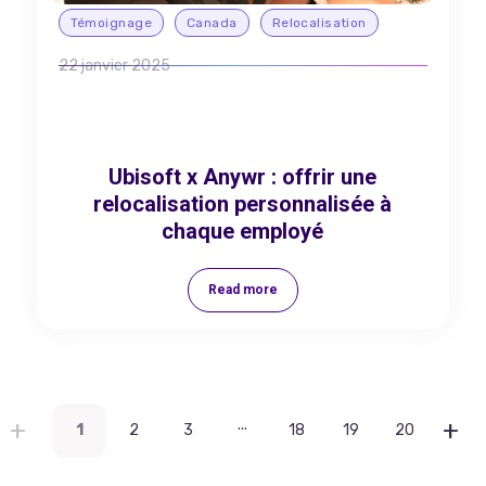
Témoignage
Canada
Relocalisation
22 janvier 2025
Ubisoft x Anywr : offrir une
relocalisation personnalisée à
chaque employé
Read more
...
1
2
3
18
19
20