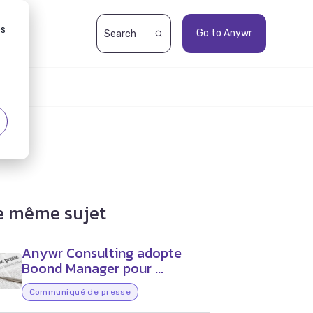
es
Go to Anywr
le même sujet
Anywr Consulting adopte
Boond Manager pour ...
Communiqué de presse