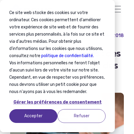
Ce site web stocke des cookies sur votre
ordinateur. Ces cookies permettent d'améliorer
votre expérience de site web et de fournir des
services plus personnalisés, à la fois sur ce site et
15 février 2018
Médical
via d'autres médias. Pour obtenir plus
d'informations sur les cookies que nous utilisons,
Chirurgien-dentistes : des
consultez notre
politique de confidentialité.
opportunités au delà des
Vos informations personnelles ne feront l'objet
d'aucun suivi lors de votre visite sur notre site.
frontières
Cependant, en vue de respecter vos préférences,
nous devrons utiliser un petit cookie pour que
nous n'ayons pas à vous les redemander.
Gérer les préférences de consentement
Accepter
Refuser